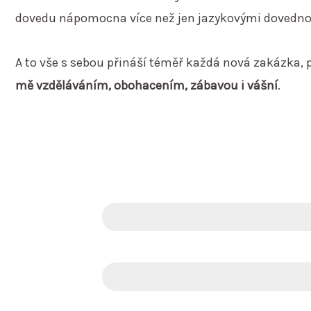
dovedu nápomocna více než jen jazykovými dovedno
A to vše s sebou přináší téměř každá nová zakázka, 
mě vzděláváním, obohacením, zábavou i vášní
.
Profesionalita
Jazykové a kulturní znalosti