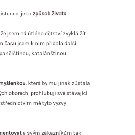
istence, je to
způsob života
.
e jsem od útlého dětství zvyklá žít
m času jsem k nim přidala další
španělštinou, katalánštinou
 myšlenkou
, která by mu jinak zůstala
ch oborech, prohlubuji své stávající
rostřednictvím mě tyto výzvy
rientovat
a svým zákazníkům tak