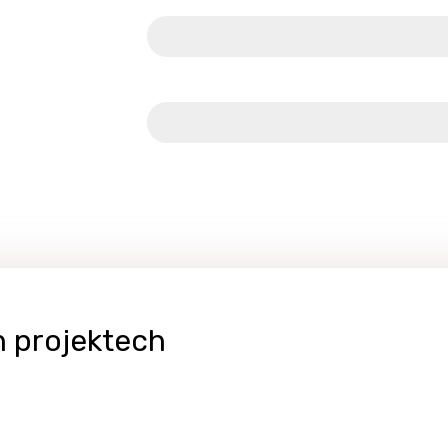
Tlumočnická praxe
Moderní překladatelské technologie
h projektech